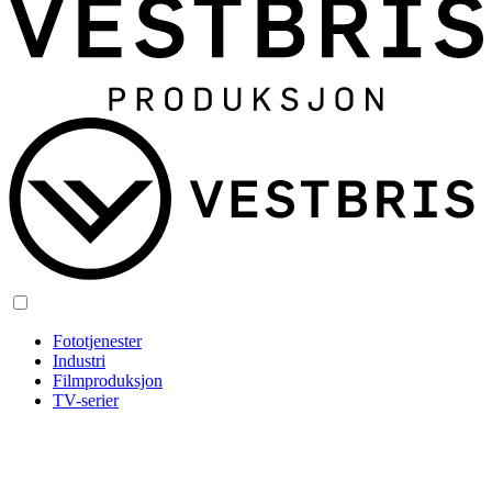
Fototjenester
Industri
Filmproduksjon
TV-serier