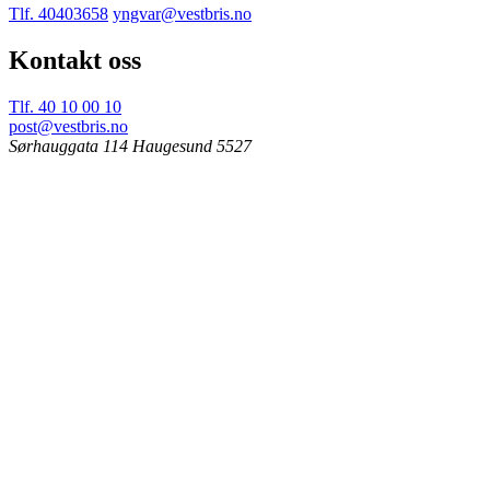
Tlf. 40403658
yngvar@vestbris.no
Kontakt oss
Tlf. 40 10 00 10
post@vestbris.no
Sørhauggata 114
Haugesund 5527