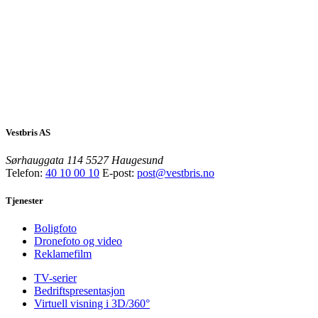
Vestbris AS
Sørhauggata 114
5527 Haugesund
Telefon:
40 10 00 10
E-post:
post@vestbris.no
Tjenester
Boligfoto
Dronefoto og video
Reklamefilm
TV-serier
Bedriftspresentasjon
Virtuell visning i 3D/360°