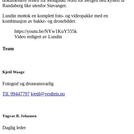
dokumentere reisen fra Mongstad Nord for Bergen ned kysten til
Randaberg like utenfor Stavanger.
Lundin mottok en komplett foto- og videopakke med en
kombinasjon av bakke- og dronebilder.
https://youtu.be/NYw1KuY555k
Video redigert av Lundin
Team
Kjetil Waage
Fotograf og droneansvarlig
Tlf. 99447797
kjetil@vestbris.no
Yngvar R. Johansen
Daglig leder