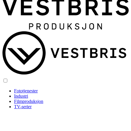
Fototjenester
Industri
Filmproduksjon
TV-serier