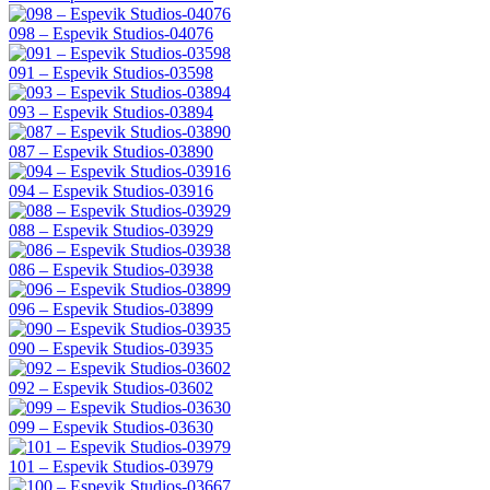
098 – Espevik Studios-04076
091 – Espevik Studios-03598
093 – Espevik Studios-03894
087 – Espevik Studios-03890
094 – Espevik Studios-03916
088 – Espevik Studios-03929
086 – Espevik Studios-03938
096 – Espevik Studios-03899
090 – Espevik Studios-03935
092 – Espevik Studios-03602
099 – Espevik Studios-03630
101 – Espevik Studios-03979